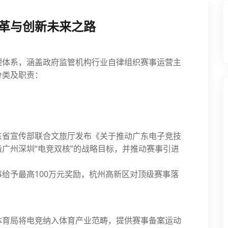
革与创新未来之路
理体系，涵盖政府监管机构行业自律组织赛事运营主
分类及职责：
东省宣传部联合文旅厅发布《关于推动广东电子竞技
广州深圳“电竞双核”的战略目标，并推动赛事引进
给予最高100万元奖励，杭州高新区对顶级赛事落
体育局将电竞纳入体育产业范畴，提供赛事备案运动