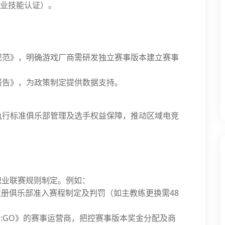
职业技能认证）。
规范》，明确游戏厂商需研发独立赛事版本建立赛事
报告》，为政策制定提供数据支持。
执行标准俱乐部管理及选手权益保障，推动区域电竞
职业联赛规则制定。例如：
册俱乐部准入赛程制定及判罚（如主教练更换需48
S:GO》的赛事运营商，把控赛事版本奖金分配及商