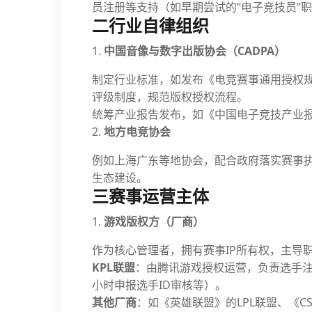
员注册等支持（如早期尝试的“电子竞技员”
二
行业自律组织
1.
中国音像与数字出版协会（CADPA）
制定行业标准，如发布《电竞赛事通用授权
评级制度，规范版权授权流程。
统筹产业报告发布，如《中国电子竞技产业
2.
地方电竞协会
例如上海广东等地协会，配合政府落实赛事
生态建设。
三
赛事运营主体
1.
游戏版权方（厂商）
作为核心管理者，拥有赛事IP所有权，主导
KPL联盟
：由腾讯游戏授权运营，负责选手注
小时申报选手ID审核等）。
其他厂商
：如《英雄联盟》的LPL联盟、《C