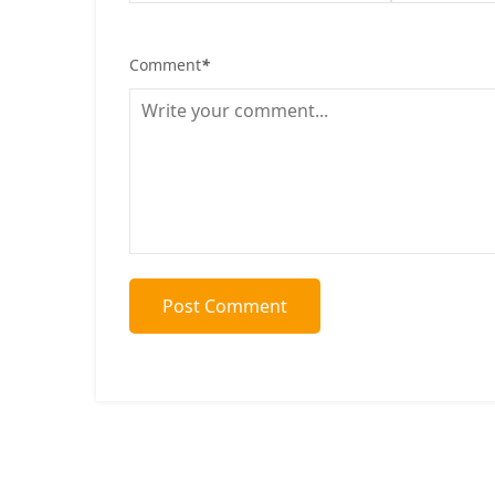
Comment
*
Post Comment