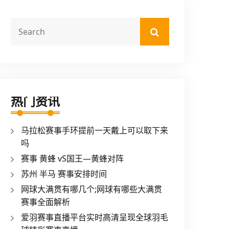
热门资讯
马拉松赛事手环提前一天戴上可以取下来
吗
赛事 黄蜂 vS国王—黄蜂对阵
苏州 半马 赛事安排时间
网球大满贯有哪几个;网球有哪些大满贯
赛事全面解析
爱羽赛事直播平台实时高清呈现全球羽毛