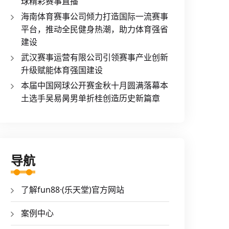
球精彩赛事直播
海南体育赛事公司倾力打造国际一流赛事
平台，推动全民健身热潮，助力体育强省
建设
武汉赛事运营有限公司引领赛事产业创新
升级赋能体育强国建设
本届中国网球公开赛金秋十月圆满落幕本
土选手吴易昺男单折桂创造历史新篇章
导航
了解fun88·(乐天堂)官方网站
案例中心